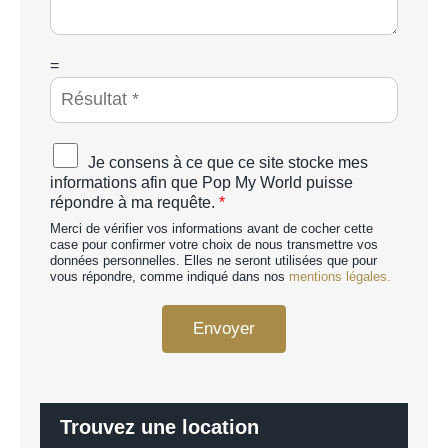
a
g
e
*
C
=
A
P
T
C
A
Je consens à ce que ce site stocke mes
H
c
informations afin que Pop My World puisse
A
c
répondre à ma requête.
*
p
o
e
Merci de vérifier vos informations avant de cocher cette
r
r
case pour confirmer votre choix de nous transmettre vos
d
données personnelles. Elles ne seront utilisées que pour
s
R
vous répondre, comme indiqué dans nos
mentions légales.
o
G
n
P
n
Envoyer
D
a
*
l
i
s
é
Trouvez une location
*