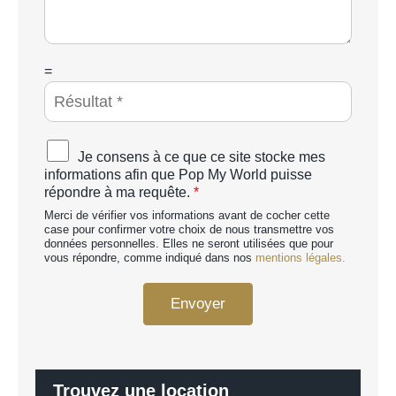
a
g
e
*
C
=
A
P
T
C
A
Je consens à ce que ce site stocke mes
H
c
informations afin que Pop My World puisse
A
c
répondre à ma requête.
*
p
o
e
Merci de vérifier vos informations avant de cocher cette
r
r
case pour confirmer votre choix de nous transmettre vos
d
données personnelles. Elles ne seront utilisées que pour
s
R
vous répondre, comme indiqué dans nos
mentions légales.
o
G
n
P
n
Envoyer
D
a
*
l
i
s
é
Trouvez une location