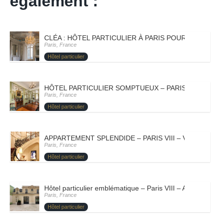
également :
CLÉA : HÔTEL PARTICULIER À PARIS POUR ORGANIS
Paris, France
Hôtel particulier
HÔTEL PARTICULIER SOMPTUEUX – PARIS VIII – ME
Paris, France
Hôtel particulier
APPARTEMENT SPLENDIDE – PARIS VIII – VIOLETTE
Paris, France
Hôtel particulier
Hôtel particulier emblématique – Paris VIII – ARTY
Paris, France
Hôtel particulier