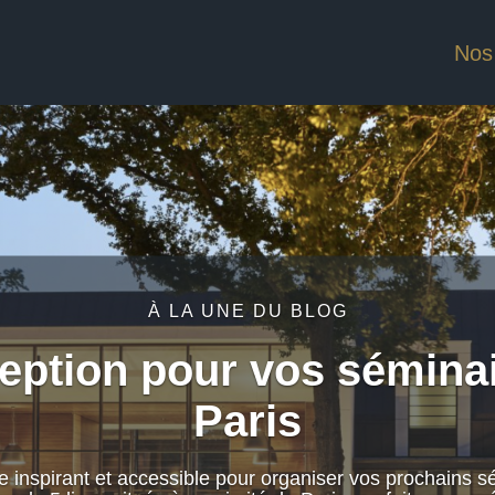
Nos
À LA UNE DU BLOG
eption pour vos sémina
Paris
 inspirant et accessible pour organiser vos prochains sé