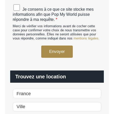
C
A
Je consens à ce que ce site stocke mes
H
c
informations afin que Pop My World puisse
A
c
répondre à ma requête.
*
p
o
e
Merci de vérifier vos informations avant de cocher cette
r
r
case pour confirmer votre choix de nous transmettre vos
d
données personnelles. Elles ne seront utilisées que pour
s
R
vous répondre, comme indiqué dans nos
mentions légales.
o
G
n
P
n
Envoyer
D
a
*
l
i
s
é
Trouvez une location
*