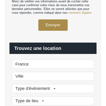
e
Merci de vérifier vos informations avant de cocher cette
r
r
case pour confirmer votre choix de nous transmettre vos
d
données personnelles. Elles ne seront utilisées que pour
s
R
vous répondre, comme indiqué dans nos
mentions légales.
o
G
n
P
n
Envoyer
D
a
*
l
i
s
é
Trouvez une location
*
Type d'évènement
Type de lieu