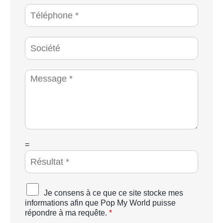
*
a
T
i
é
l
l
*
é
S
p
o
h
c
o
i
M
n
é
e
e
t
s
*
é
s
a
g
e
*
C
=
A
P
T
C
A
Je consens à ce que ce site stocke mes
H
c
informations afin que Pop My World puisse
A
c
répondre à ma requête.
*
p
o