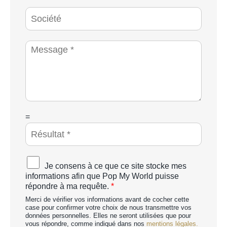
*
é
S
p
o
h
c
o
i
M
n
é
e
e
t
s
*
é
s
a
g
e
*
C
=
A
P
T
C
A
Je consens à ce que ce site stocke mes
H
c
informations afin que Pop My World puisse
A
c
répondre à ma requête.
*
p
o
e
Merci de vérifier vos informations avant de cocher cette
r
r
case pour confirmer votre choix de nous transmettre vos
d
données personnelles. Elles ne seront utilisées que pour
s
R
vous répondre, comme indiqué dans nos
mentions légales.