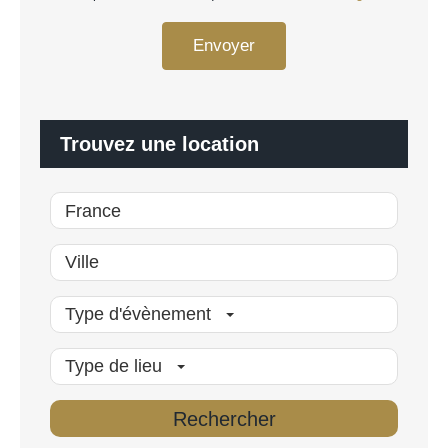
o
G
n
P
n
Envoyer
D
a
*
l
i
s
é
Trouvez une location
*
Type d'évènement
Type de lieu