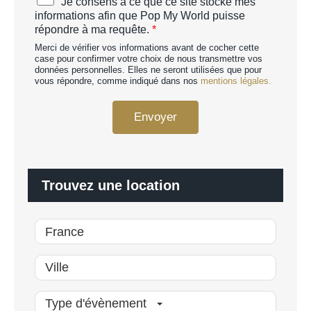
Je consens à ce que ce site stocke mes
H
c
informations afin que Pop My World puisse
A
c
répondre à ma requête.
*
p
o
e
Merci de vérifier vos informations avant de cocher cette
r
r
case pour confirmer votre choix de nous transmettre vos
d
données personnelles. Elles ne seront utilisées que pour
s
R
vous répondre, comme indiqué dans nos
mentions légales.
o
G
n
P
n
Envoyer
D
a
*
l
i
s
é
Trouvez une location
*
Type d'évènement