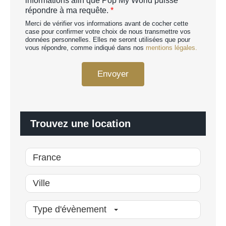
informations afin que Pop My World puisse
A
c
répondre à ma requête.
*
p
o
e
Merci de vérifier vos informations avant de cocher cette
r
r
case pour confirmer votre choix de nous transmettre vos
d
données personnelles. Elles ne seront utilisées que pour
s
R
vous répondre, comme indiqué dans nos
mentions légales.
o
G
n
P
n
Envoyer
D
a
*
l
i
s
é
Trouvez une location
*
Type d'évènement