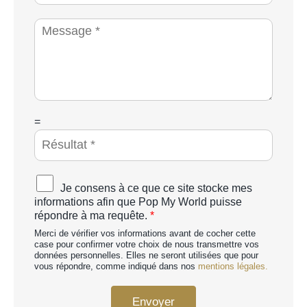
h
c
o
i
M
n
é
e
e
t
s
*
é
s
a
g
e
*
C
=
A
P
T
C
A
Je consens à ce que ce site stocke mes
H
c
informations afin que Pop My World puisse
A
c
répondre à ma requête.
*
p
o
e
Merci de vérifier vos informations avant de cocher cette
r
r
case pour confirmer votre choix de nous transmettre vos
d
données personnelles. Elles ne seront utilisées que pour
s
R
vous répondre, comme indiqué dans nos
mentions légales.
o
G
n
P
n
Envoyer
D