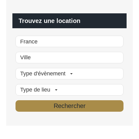
l
i
s
é
Trouvez une location
*
Type d'évènement
Type de lieu