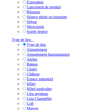
Exposition
Lancement de produit
Réunion
Séance photo ou tournage
Séjour
Showroom
Soirée festive
Type de lieu
Type de lieu
Appartement
Appartement haussmannien
Atelier
Bateau
Chalet
Château
Espace industriel
Hôtel
Hôtel particulier
Lieu atypique
Lieu Champêtre
Loft
Maison