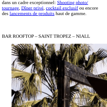
dans un cadre exceptionnel:
Shooting photo/
tournage
,
Dîner privé
,
cocktail exclusif
ou encore
des
lancements de produits
haut de gamme.
BAR ROOFTOP – SAINT TROPEZ – NIALL