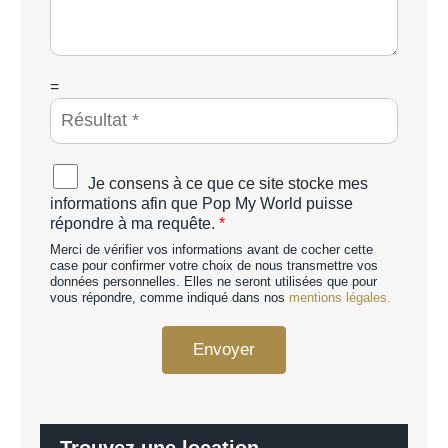
s
a
g
e
*
C
=
A
P
T
C
A
Je consens à ce que ce site stocke mes
H
c
informations afin que Pop My World puisse
A
c
répondre à ma requête.
*
p
o
e
Merci de vérifier vos informations avant de cocher cette
r
r
case pour confirmer votre choix de nous transmettre vos
d
données personnelles. Elles ne seront utilisées que pour
s
R
vous répondre, comme indiqué dans nos
mentions légales.
o
G
n
P
n
Envoyer
D
a
*
l
i
s
é
Trouvez une location