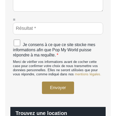
a
g
e
*
C
=
A
P
T
C
A
Je consens à ce que ce site stocke mes
H
c
informations afin que Pop My World puisse
A
c
répondre à ma requête.
*
p
o
e
Merci de vérifier vos informations avant de cocher cette
r
r
case pour confirmer votre choix de nous transmettre vos
d
données personnelles. Elles ne seront utilisées que pour
s
R
vous répondre, comme indiqué dans nos
mentions légales.
o
G
n
P
n
Envoyer
D
a
*
l
i
s
é
Trouvez une location