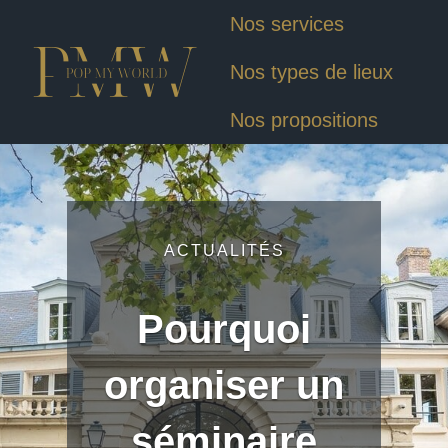
Nos services
Nos types de lieux
Nos propositions
ACTUALITÉS
Pourquoi
organiser un
séminaire