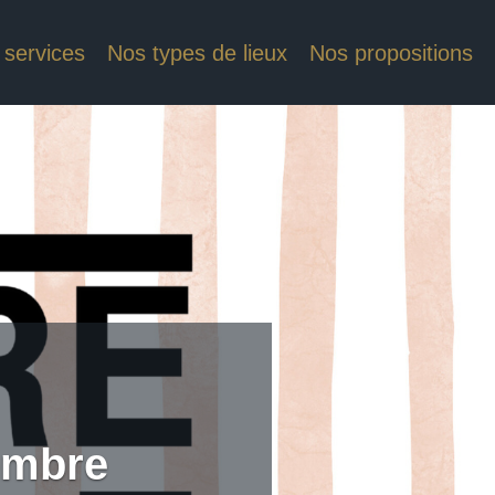
 services
Nos types de lieux
Nos propositions
cembre