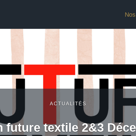
Nos
ACTUALITÉS
 future textile 2&3 Dé