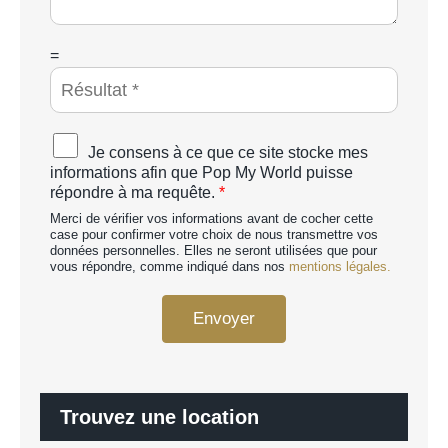
g
e
*
C
=
A
P
T
C
A
Je consens à ce que ce site stocke mes
H
c
informations afin que Pop My World puisse
A
c
répondre à ma requête.
*
p
o
e
Merci de vérifier vos informations avant de cocher cette
r
r
case pour confirmer votre choix de nous transmettre vos
d
données personnelles. Elles ne seront utilisées que pour
s
R
vous répondre, comme indiqué dans nos
mentions légales.
o
G
n
P
n
Envoyer
D
a
*
l
i
s
é
Trouvez une location
*