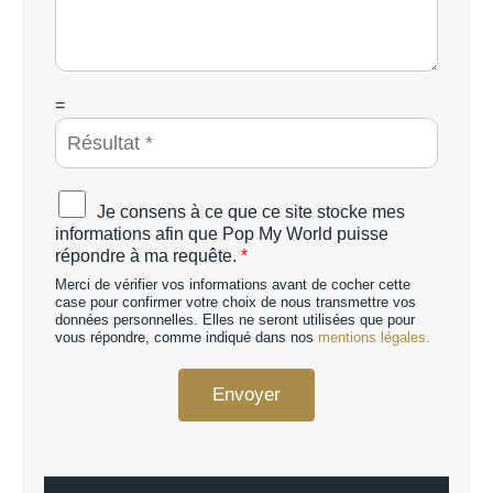
*
é
s
a
g
e
*
C
=
A
P
T
C
A
Je consens à ce que ce site stocke mes
H
c
informations afin que Pop My World puisse
A
c
répondre à ma requête.
*
p
o
e
Merci de vérifier vos informations avant de cocher cette
r
r
case pour confirmer votre choix de nous transmettre vos
d
données personnelles. Elles ne seront utilisées que pour
s
R
vous répondre, comme indiqué dans nos
mentions légales.
o
G
n
P
n
Envoyer
D
a
*
l
i
s