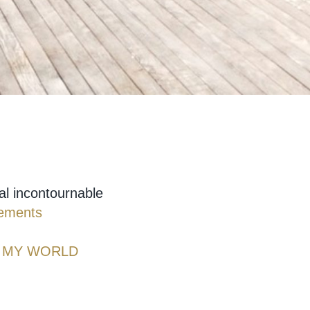
l incontournable
nements
OP MY WORLD