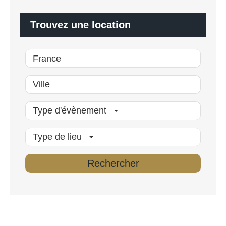
i
s
é
Trouvez une location
*
Type d'évènement
Type de lieu