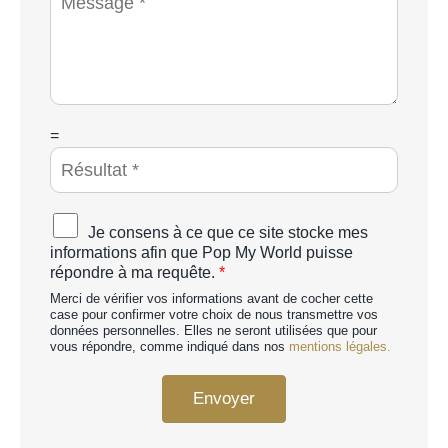
n
é
e
e
t
s
*
é
s
a
g
e
*
C
=
A
P
T
C
A
Je consens à ce que ce site stocke mes
H
c
informations afin que Pop My World puisse
A
c
répondre à ma requête.
*
p
o
e
Merci de vérifier vos informations avant de cocher cette
r
r
case pour confirmer votre choix de nous transmettre vos
d
données personnelles. Elles ne seront utilisées que pour
s
R
vous répondre, comme indiqué dans nos
mentions légales.
o
G
n
P
n
Envoyer
D
a
*
l