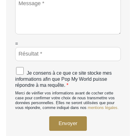
M
n
é
e
e
t
s
*
é
s
a
g
e
*
C
=
A
P
T
C
A
Je consens à ce que ce site stocke mes
H
c
informations afin que Pop My World puisse
A
c
répondre à ma requête.
*
p
o
e
Merci de vérifier vos informations avant de cocher cette
r
r
case pour confirmer votre choix de nous transmettre vos
d
données personnelles. Elles ne seront utilisées que pour
s
R
vous répondre, comme indiqué dans nos
mentions légales.
o
G
n
P
n
Envoyer
D
a
*
l