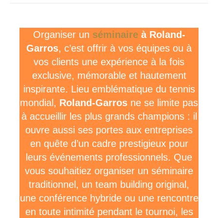
Organiser un
séminaire
à Roland-
Garros
, c’est offrir à vos équipes ou à
vos clients une expérience à la fois
exclusive, mémorable et hautement
inspirante. Lieu emblématique du tennis
mondial,
Roland-Garros
ne se limite pas
à accueillir les plus grands champions : il
ouvre aussi ses portes aux entreprises
en quête d’un cadre prestigieux pour
leurs événements professionnels. Que
vous souhaitiez organiser un séminaire
traditionnel, un team building original,
une conférence hybride ou une rencontre
en toute intimité pendant le tournoi, les