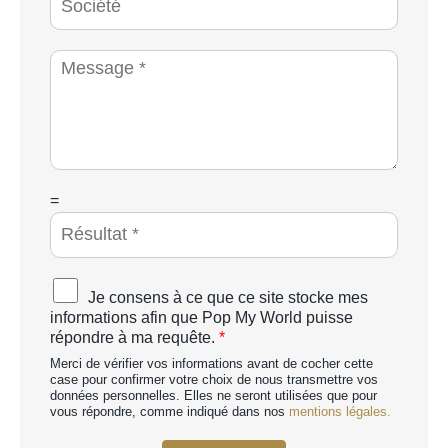
p
o
h
c
o
i
M
n
é
e
e
t
s
*
é
s
a
g
e
*
C
=
A
P
T
C
A
Je consens à ce que ce site stocke mes
H
c
informations afin que Pop My World puisse
A
c
répondre à ma requête.
*
p
o
e
Merci de vérifier vos informations avant de cocher cette
r
r
case pour confirmer votre choix de nous transmettre vos
d
données personnelles. Elles ne seront utilisées que pour
s
R
vous répondre, comme indiqué dans nos
mentions légales.
o
G
n
P