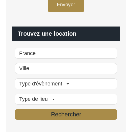
n
Envoyer
D
a
*
l
i
s
é
Trouvez une location
*
Type d'évènement
Type de lieu