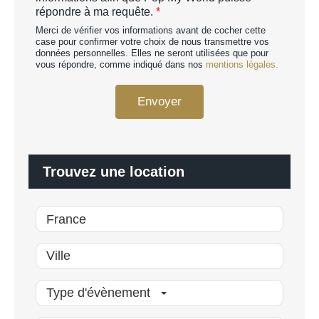
c
répondre à ma requête.
*
p
o
e
Merci de vérifier vos informations avant de cocher cette
r
r
case pour confirmer votre choix de nous transmettre vos
d
données personnelles. Elles ne seront utilisées que pour
s
R
vous répondre, comme indiqué dans nos
mentions légales.
o
G
n
P
n
Envoyer
D
a
*
l
i
s
é
Trouvez une location
*
Type d'évènement