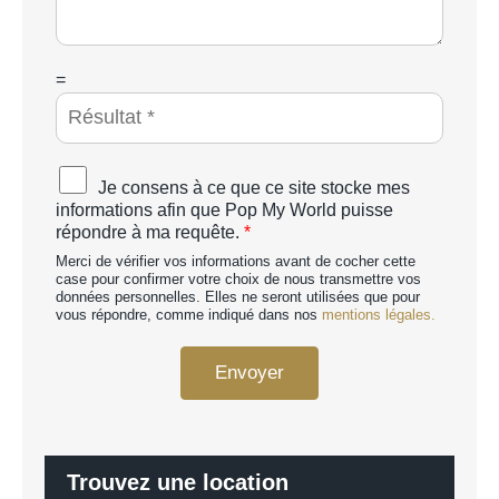
a
g
e
*
C
=
A
P
T
C
A
Je consens à ce que ce site stocke mes
H
c
informations afin que Pop My World puisse
A
c
répondre à ma requête.
*
p
o
e
Merci de vérifier vos informations avant de cocher cette
r
r
case pour confirmer votre choix de nous transmettre vos
d
données personnelles. Elles ne seront utilisées que pour
s
R
vous répondre, comme indiqué dans nos
mentions légales.
o
G
n
P
n
Envoyer
D
a
*
l
i
s
é
Trouvez une location