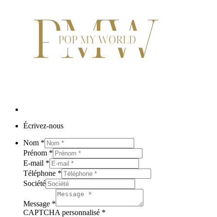
Écrivez-nous
Nom
*
Prénom
*
E-mail
*
Téléphone
*
Société
Message
*
CAPTCHA personnalisé
*