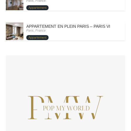
Paris, France
Appartement
APPARTEMENT EN PLEIN PARIS – PARIS VIII – BORIC
Paris, France
Appartement