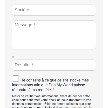
l
*
é
S
p
o
h
c
o
i
M
n
é
e
e
t
s
*
é
s
a
g
e
*
C
=
A
P
T
C
A
Je consens à ce que ce site stocke mes
H
c
informations afin que Pop My World puisse
A
c
répondre à ma requête.
*
p
o
e
Merci de vérifier vos informations avant de cocher cette
r
r
case pour confirmer votre choix de nous transmettre vos
d
données personnelles. Elles ne seront utilisées que pour
s
R
vous répondre, comme indiqué dans nos
mentions légales.