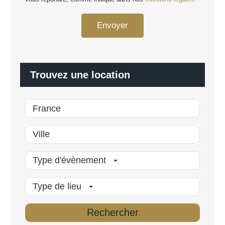
o
G
n
P
n
Envoyer
D
a
*
l
i
s
é
Trouvez une location
*
Type d'évènement
Type de lieu