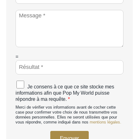
h
c
o
i
M
n
é
e
e
t
s
*
é
s
a
g
e
*
C
=
A
P
T
C
A
Je consens à ce que ce site stocke mes
H
c
informations afin que Pop My World puisse
A
c
répondre à ma requête.
*
p
o
e
Merci de vérifier vos informations avant de cocher cette
r
r
case pour confirmer votre choix de nous transmettre vos
d
données personnelles. Elles ne seront utilisées que pour
s
R
vous répondre, comme indiqué dans nos
mentions légales.
o
G
n
P
n
Envoyer