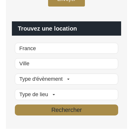
D
a
*
l
i
s
é
Trouvez une location
*
Type d'évènement
Type de lieu