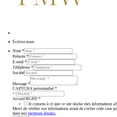
Écrivez-nous
Nom
*
Prénom
*
E-mail
*
Téléphone
*
Société
Message
*
CAPTCHA personnalisé
*
=
Accord RGPD
*
Je consens à ce que ce site stocke mes informations 
Merci de vérifier vos informations avant de cocher cette case p
dans nos
mentions légales.