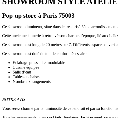
SHOWROOM STYLE ATELIER –
Pop-up store à Paris 75003
Ce showroom lumineux, situé dans le très prisé 3ème arrondissement d
Cette ancienne tannerie à retrouvé son charme d’époque, lié aux belles 
Ce showroom est long de 20 mètres sur 7. Différents espaces ouverts s
Ce showroom est doté de tout le confort nécessaire :
Éclairage puissant et modulable
Cuisine équipée
Salle d’eau
Tables et chaises
Nombreux rangements
NOTRE AVIS
Vous serez charmé par la luminosité de cet endroit et par sa fonctionna
Tous les événements types cocktails dinatoires, fashion week ou exposi