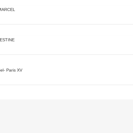
 MARCEL
LESTINE
iel- Paris XV