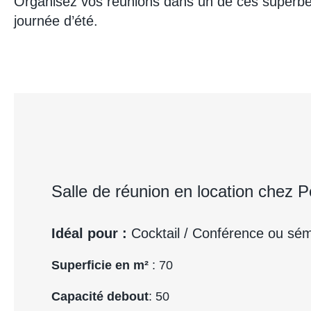
Organisez vos réunions dans un de ces superbes e
journée d’été.
Salle de réunion en location chez 
Idéal pour :
Cocktail / Conférence ou sém
Superficie en m²
: 70
Capacité debout
: 50