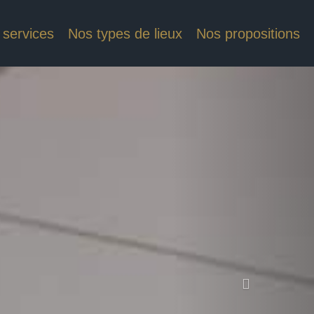
 services
Nos types de lieux
Nos propositions