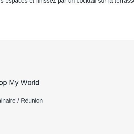
spaces et finissez par un cocktail sur la terrasse
Pop My World
inaire / Réunion