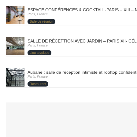
ESPACE CONFÉRENCES & COCKTAIL -PARIS – XIII –
Paris, France
Salle de réunion
SALLE DE RÉCEPTION AVEC JARDIN – PARIS XII- CÉ
Paris, France
Lieu atypique
Aubane : salle de réception intimiste et rooftop confident
Paris, France
Restaurant