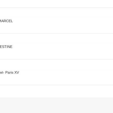
 MARCEL
LESTINE
iel- Paris XV