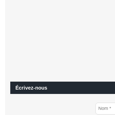
Écrivez-nous
N
o