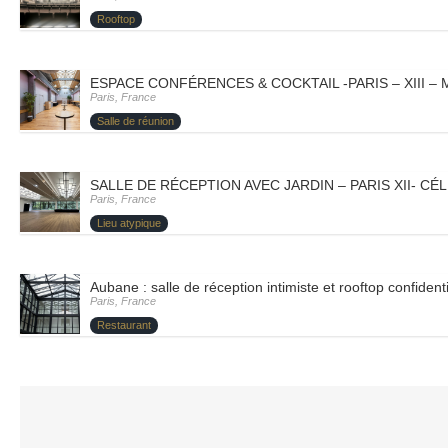
Rooftop
ESPACE CONFÉRENCES & COCKTAIL -PARIS – XIII –
Paris, France
Salle de réunion
SALLE DE RÉCEPTION AVEC JARDIN – PARIS XII- CÉ
Paris, France
Lieu atypique
Aubane : salle de réception intimiste et rooftop confident
Paris, France
Restaurant