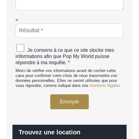
a
g
e
*
C
=
A
P
T
C
A
Je consens à ce que ce site stocke mes
H
c
informations afin que Pop My World puisse
A
c
répondre à ma requête.
*
p
o
e
Merci de vérifier vos informations avant de cocher cette
r
r
case pour confirmer votre choix de nous transmettre vos
d
données personnelles. Elles ne seront utilisées que pour
s
R
vous répondre, comme indiqué dans nos
mentions légales.
o
G
n
P
n
Envoyer
D
a
*
l
i
s
é
Trouvez une location
*