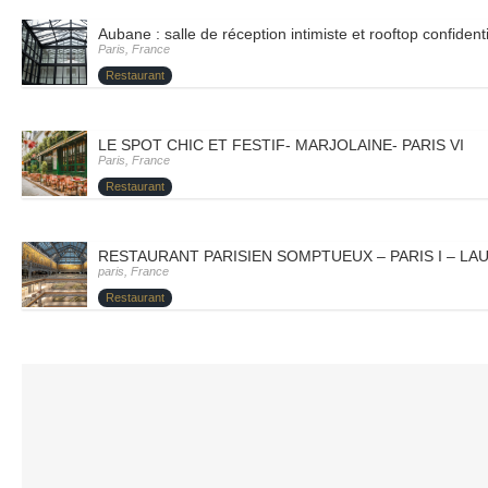
Aubane : salle de réception intimiste et rooftop confident
Paris, France
Restaurant
LE SPOT CHIC ET FESTIF- MARJOLAINE- PARIS VI
Paris, France
Restaurant
RESTAURANT PARISIEN SOMPTUEUX – PARIS I – LA
paris, France
Restaurant