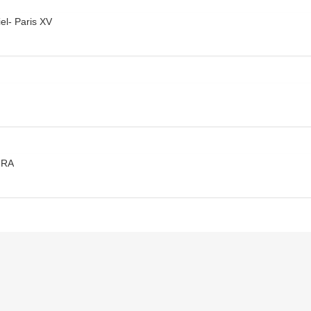
iel- Paris XV
URA