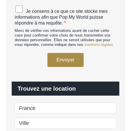
C
A
Je consens à ce que ce site stocke mes
H
c
informations afin que Pop My World puisse
A
c
répondre à ma requête.
*
p
o
e
Merci de vérifier vos informations avant de cocher cette
r
r
case pour confirmer votre choix de nous transmettre vos
d
données personnelles. Elles ne seront utilisées que pour
s
R
vous répondre, comme indiqué dans nos
mentions légales.
o
G
n
P
n
Envoyer
D
a
*
l
i
s
é
Trouvez une location
*