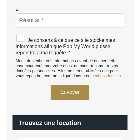
e
*
C
=
A
P
T
C
A
Je consens à ce que ce site stocke mes
H
c
informations afin que Pop My World puisse
A
c
répondre à ma requête.
*
p
o
e
Merci de vérifier vos informations avant de cocher cette
r
r
case pour confirmer votre choix de nous transmettre vos
d
données personnelles. Elles ne seront utilisées que pour
s
R
vous répondre, comme indiqué dans nos
mentions légales.
o
G
n
P
n
Envoyer
D
a
*
l
i
s
é
Trouvez une location
*