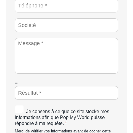
T
i
é
l
l
*
é
S
p
o
h
c
o
i
M
n
é
e
e
t
s
*
é
s
a
g
e
*
C
=
A
P
T
C
A
Je consens à ce que ce site stocke mes
H
c
informations afin que Pop My World puisse
A
c
répondre à ma requête.
*
p
o
e
Merci de vérifier vos informations avant de cocher cette
r