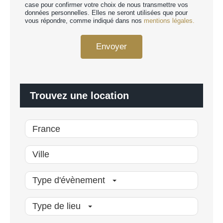
r
case pour confirmer votre choix de nous transmettre vos
d
données personnelles. Elles ne seront utilisées que pour
s
R
vous répondre, comme indiqué dans nos
mentions légales.
o
G
n
P
n
Envoyer
D
a
*
l
i
s
é
Trouvez une location
*
Type d'évènement
Type de lieu