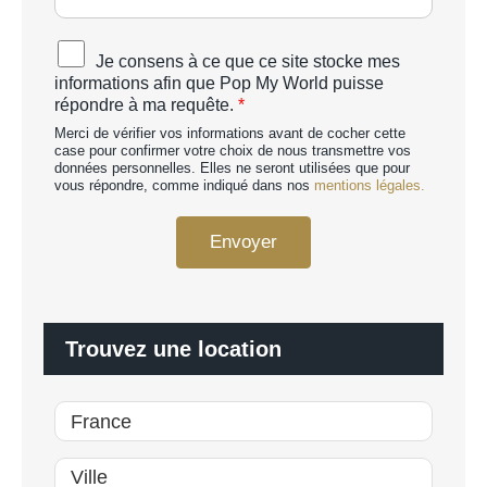
T
C
A
Je consens à ce que ce site stocke mes
H
c
informations afin que Pop My World puisse
A
c
répondre à ma requête.
*
p
o
e
Merci de vérifier vos informations avant de cocher cette
r
r
case pour confirmer votre choix de nous transmettre vos
d
données personnelles. Elles ne seront utilisées que pour
s
R
vous répondre, comme indiqué dans nos
mentions légales.
o
G
n
P
n
Envoyer
D
a
*
l
i
s
é
Trouvez une location
*