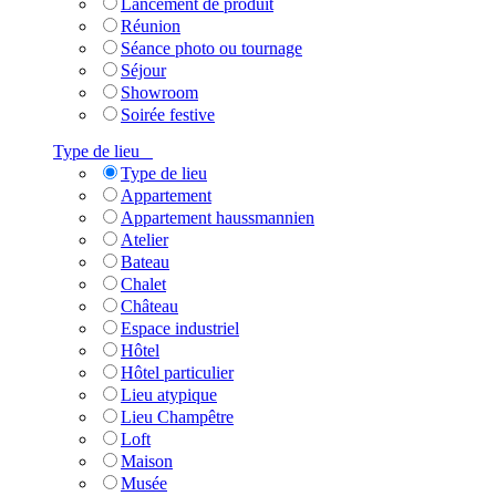
Lancement de produit
Réunion
Séance photo ou tournage
Séjour
Showroom
Soirée festive
Type de lieu
Type de lieu
Appartement
Appartement haussmannien
Atelier
Bateau
Chalet
Château
Espace industriel
Hôtel
Hôtel particulier
Lieu atypique
Lieu Champêtre
Loft
Maison
Musée