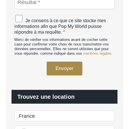
P
T
C
A
Je consens à ce que ce site stocke mes
H
c
informations afin que Pop My World puisse
A
c
répondre à ma requête.
*
p
o
e
Merci de vérifier vos informations avant de cocher cette
r
r
case pour confirmer votre choix de nous transmettre vos
d
données personnelles. Elles ne seront utilisées que pour
s
R
vous répondre, comme indiqué dans nos
mentions légales.
o
G
n
P
n
Envoyer
D
a
*
l
i
s
é
Trouvez une location
*