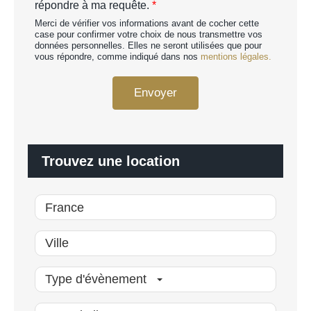
répondre à ma requête.
*
p
o
e
Merci de vérifier vos informations avant de cocher cette
r
r
case pour confirmer votre choix de nous transmettre vos
d
données personnelles. Elles ne seront utilisées que pour
s
R
vous répondre, comme indiqué dans nos
mentions légales.
o
G
n
P
n
Envoyer
D
a
*
l
i
s
é
Trouvez une location
*
Type d'évènement