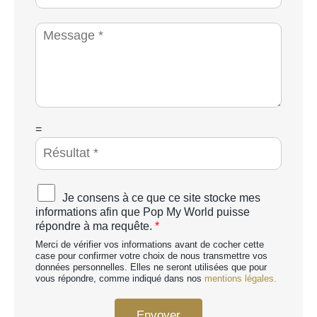
h
c
o
i
M
n
é
e
e
t
s
*
é
s
a
g
e
*
C
=
A
P
T
C
A
Je consens à ce que ce site stocke mes
H
c
informations afin que Pop My World puisse
A
c
répondre à ma requête.
*
p
o
e
Merci de vérifier vos informations avant de cocher cette
r
r
case pour confirmer votre choix de nous transmettre vos
d
données personnelles. Elles ne seront utilisées que pour
s
R
vous répondre, comme indiqué dans nos
mentions légales.
o
G
n
P
n
Envoyer