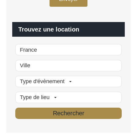
D
a
*
l
i
s
é
Trouvez une location
*
Type d'évènement
Type de lieu