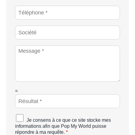
m
*
a
T
i
é
l
l
*
é
S
p
o
h
c
o
i
M
n
é
e
e
t
s
*
é
s
a
g
e
*
C
=
A
P
T
C
A
Je consens à ce que ce site stocke mes
H
c
informations afin que Pop My World puisse
A
c
répondre à ma requête.
*
p
o