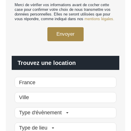
e
Merci de vérifier vos informations avant de cocher cette
r
r
case pour confirmer votre choix de nous transmettre vos
d
données personnelles. Elles ne seront utilisées que pour
s
R
vous répondre, comme indiqué dans nos
mentions légales.
o
G
n
P
n
Envoyer
D
a
*
l
i
s
é
Trouvez une location
*
Type d'évènement
Type de lieu