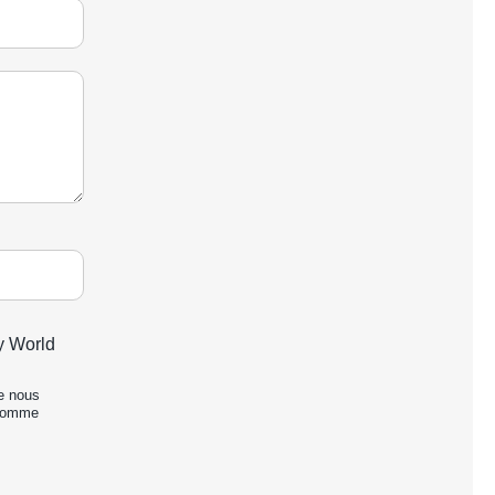
y World
de nous
 comme