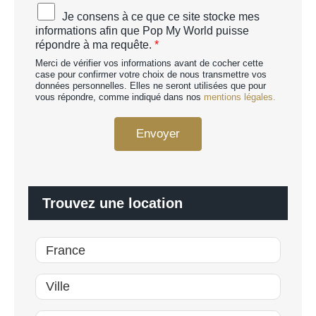
C
A
Je consens à ce que ce site stocke mes
H
c
informations afin que Pop My World puisse
A
c
répondre à ma requête.
*
p
o
e
Merci de vérifier vos informations avant de cocher cette
r
r
case pour confirmer votre choix de nous transmettre vos
d
données personnelles. Elles ne seront utilisées que pour
s
R
vous répondre, comme indiqué dans nos
mentions légales.
o
G
n
P
n
Envoyer
D
a
*
l
i
s
é
Trouvez une location
*