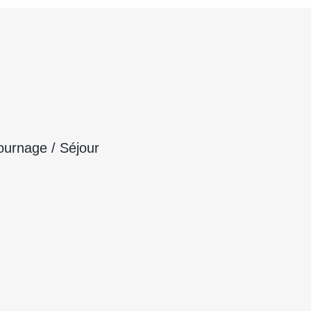
d
ournage / Séjour