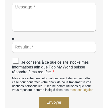
o
i
M
n
é
e
e
t
s
*
é
s
a
g
e
*
C
=
A
P
T
C
A
Je consens à ce que ce site stocke mes
H
c
informations afin que Pop My World puisse
A
c
répondre à ma requête.
*
p
o
e
Merci de vérifier vos informations avant de cocher cette
r
r
case pour confirmer votre choix de nous transmettre vos
d
données personnelles. Elles ne seront utilisées que pour
s
R
vous répondre, comme indiqué dans nos
mentions légales.
o
G
n
P
n
Envoyer
D
a
*