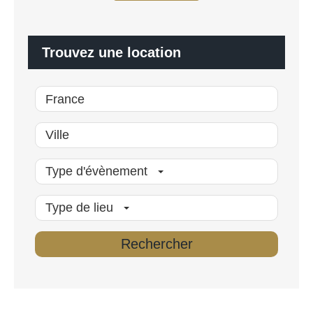
l
i
s
é
Trouvez une location
*
Type d'évènement
Type de lieu