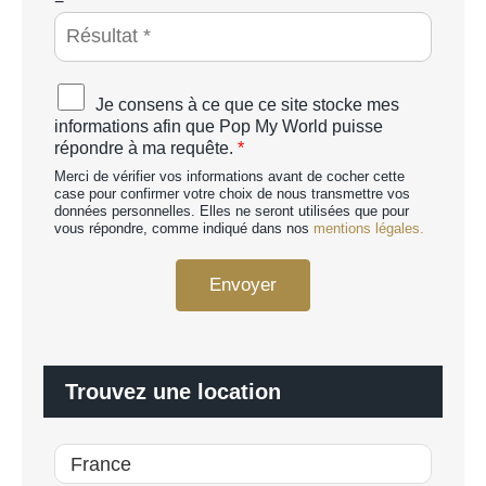
A
P
T
C
A
Je consens à ce que ce site stocke mes
H
c
informations afin que Pop My World puisse
A
c
répondre à ma requête.
*
p
o
e
Merci de vérifier vos informations avant de cocher cette
r
r
case pour confirmer votre choix de nous transmettre vos
d
données personnelles. Elles ne seront utilisées que pour
s
R
vous répondre, comme indiqué dans nos
mentions légales.
o
G
n
P
n
Envoyer
D
a
*
l
i
s
é
Trouvez une location
*