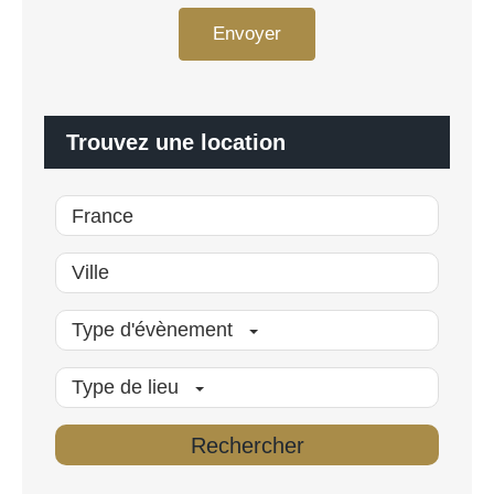
n
P
n
Envoyer
D
a
*
l
i
s
é
Trouvez une location
*
Type d'évènement
Type de lieu