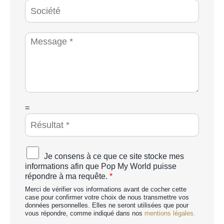
é
S
p
o
h
c
o
i
M
n
é
e
e
t
s
*
é
s
a
g
e
*
C
=
A
P
T
C
A
Je consens à ce que ce site stocke mes
H
c
informations afin que Pop My World puisse
A
c
répondre à ma requête.
*
p
o
e
Merci de vérifier vos informations avant de cocher cette
r
r
case pour confirmer votre choix de nous transmettre vos
d
données personnelles. Elles ne seront utilisées que pour
s
R
vous répondre, comme indiqué dans nos
mentions légales.
o
G