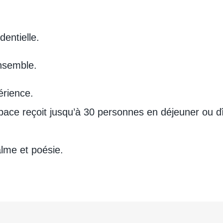
entielle.
ensemble.
érience.
pace reçoit jusqu’à 30 personnes en déjeuner ou dîn
alme et poésie.