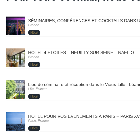
SÉMINAIRES, CONFÉRENCES ET COCKTAILS DANS UN
France
Hôtel
HOTEL 4 ETOILES – NEUILLY SUR SEINE – NAËLIO
France
Hôtel
Lieu de séminaire et réception dans le Vieux-Lille –Léan
Lille, France
Hôtel
HÔTEL POUR VOS ÉVÉNEMENTS À PARIS – PARIS XV
Paris, France
Hôtel