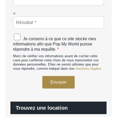
g
e
*
C
=
A
P
T
C
A
Je consens à ce que ce site stocke mes
H
c
informations afin que Pop My World puisse
A
c
répondre à ma requête.
*
p
o
e
Merci de vérifier vos informations avant de cocher cette
r
r
case pour confirmer votre choix de nous transmettre vos
d
données personnelles. Elles ne seront utilisées que pour
s
R
vous répondre, comme indiqué dans nos
mentions légales.
o
G
n
P
n
Envoyer
D
a
*
l
i
s
é
Trouvez une location
*