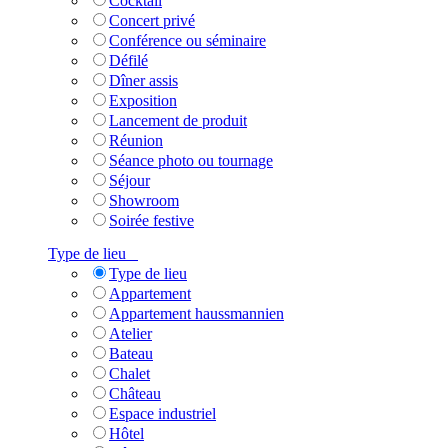
Cocktail
Concert privé
Conférence ou séminaire
Défilé
Dîner assis
Exposition
Lancement de produit
Réunion
Séance photo ou tournage
Séjour
Showroom
Soirée festive
Type de lieu
Type de lieu
Appartement
Appartement haussmannien
Atelier
Bateau
Chalet
Château
Espace industriel
Hôtel