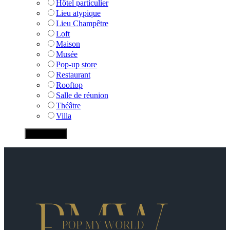
Hôtel particulier
Lieu atypique
Lieu Champêtre
Loft
Maison
Musée
Pop-up store
Restaurant
Rooftop
Salle de réunion
Théâtre
Villa