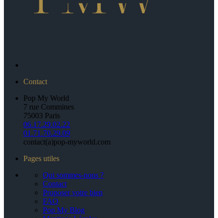
Contact
Pop My World
7 rue Commines
75003 Paris
06.17.29.02.22
01.71.70.29.09
contact(a)pop-myworld.com
Pages utiles
Qui sommes-nous ?
Contact
Proposer votre bien
FAQ
Pop My Blog