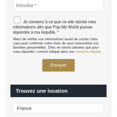
A
P
T
C
A
Je consens à ce que ce site stocke mes
H
c
informations afin que Pop My World puisse
A
c
répondre à ma requête.
*
p
o
e
Merci de vérifier vos informations avant de cocher cette
r
r
case pour confirmer votre choix de nous transmettre vos
d
données personnelles. Elles ne seront utilisées que pour
s
R
vous répondre, comme indiqué dans nos
mentions légales.
o
G
n
P
n
Envoyer
D
a
*
l
i
s
é
Trouvez une location
*