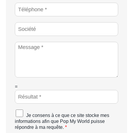
*
a
T
i
é
l
l
*
é
S
p
o
h
c
o
i
M
n
é
e
e
t
s
*
é
s
a
g
e
*
C
=
A
P
T
C
A
Je consens à ce que ce site stocke mes
H
c
informations afin que Pop My World puisse
A
c
répondre à ma requête.
*
p
o