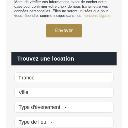
e
Merci de vérifier vos informations avant de cocher cette
r
r
case pour confirmer votre choix de nous transmettre vos
d
données personnelles. Elles ne seront utilisées que pour
s
R
vous répondre, comme indiqué dans nos
mentions légales.
o
G
n
P
n
Envoyer
D
a
*
l
i
s
é
Trouvez une location
*
Type d'évènement
Type de lieu